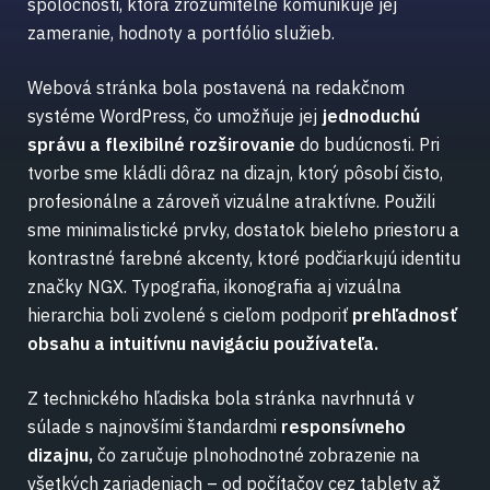
spoločnosti, ktorá zrozumiteľne komunikuje jej
zameranie, hodnoty a portfólio služieb.
Webová stránka bola postavená na redakčnom
systéme WordPress, čo umožňuje jej
jednoduchú
správu a flexibilné rozširovanie
do budúcnosti. Pri
tvorbe sme kládli dôraz na dizajn, ktorý pôsobí čisto,
profesionálne a zároveň vizuálne atraktívne. Použili
sme minimalistické prvky, dostatok bieleho priestoru a
kontrastné farebné akcenty, ktoré podčiarkujú identitu
značky NGX. Typografia, ikonografia aj vizuálna
hierarchia boli zvolené s cieľom podporiť
prehľadnosť
obsahu a intuitívnu navigáciu používateľa.
Z technického hľadiska bola stránka navrhnutá v
súlade s najnovšími štandardmi
responsívneho
dizajnu,
čo zaručuje plnohodnotné zobrazenie na
všetkých zariadeniach – od počítačov cez tablety až