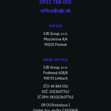
0911 788 003
office@sjb.sk
OFFICE
SJB Group, s.r.o.
Moyzesova 4/A
90201 Pezinok
HEAD OFFICE
SJB Group, s.r.o.
Podlesná 608/8
900 91 Limbach
IČO: 46 864 016
DIČ: 2023607762
IČ DPH: SK2023607762
OR OS Bratislava I
Oddiel: Sro, vložka č.84509/B