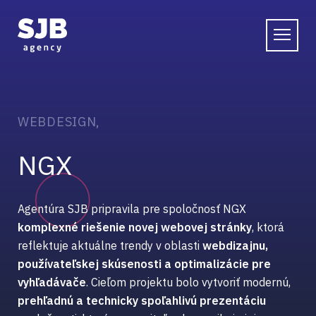
R
e
K
S
K
f
o
B
l
e
l
u
n
i
E
l
e
r
o
ž
t
N
e
n
a
b
g
n
t
k
y
c
i
t
i
e
WEBDESIGN,
NGX
Agentúra SJB pripravila pre spoločnosť NGX
komplexné riešenie novej webovej stránky
, ktorá
reflektuje aktuálne trendy v oblasti
webdizajnu,
používateľskej skúsenosti a optimalizácie pre
vyhľadávače
. Cieľom projektu bolo vytvoriť modernú,
prehľadnú a technicky spoľahlivú prezentáciu