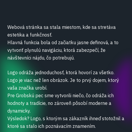
Webová stránka sa stala miestom, kde sa stretáva
estetika a funkčnosť.
Hlavná funkcia bola od začiatku jasne definová, a to
vytvoriť plynulú navigáciu, ktorá zabezpečí, že
návštevníci nájdu, čo potrebujú.
Logo odráža jednoduchosť, ktorá hovorí za všetko.
Logo je viac než len obrázok. Je to prvý dojem, ktorý
vaša značka urobí.
Pre Grobskú pec sme vytvorili niečo, čo odráža ich
hodnoty a tradície, no zároveň pôsobí moderne a
dynamicky.
Výsledok? Logo, s ktorým sa zákazník ihneď stotožnil a
ktoré sa stalo ich poznávacím znamením.