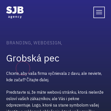
R
e
K
S
K
f
o
B
l
e
l
u
n
i
E
l
e
r
o
ž
t
N
e
n
a
b
g
n
t
k
y
c
i
t
i
e
BRANDING, WEBDESIGN,
Grobská pec
Chcete, aby vaša firma vyčnievala z davu, ale neviete,
kde začať? Čítajte ďalej.
Predstavte si, že máte webovú stránku, ktorá nielenže
osloví vašich zákazníkov, ale Vás i pekne
odprezentuje. Logo, ktoré sa stane symbolom vašej