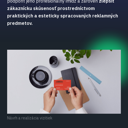
podporiť jeho profesionálny imidž a zároveň
zlepšiť
zákaznícku skúsenosť prostredníctvom
praktických a esteticky spracovaných reklamných
predmetov.
Návrh a realizácia vizitiek